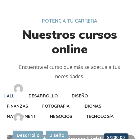
POTENCIA TU CARRERA
Nuestros cursos
online
Encuentra el curso que más se adecua a tus
necesidades.
ALL
DESARROLLO
DISEÑO
admin
FINANZAS
FOTOGRAFÍA
IDIOMAS
Visual Elements of User Interface
MANAGEMENT
NEGOCIOS
TECNOLOGÍA
Design
admin
Desarrollo
Diseño
0
S/200.00
Photography Techniques: Light,