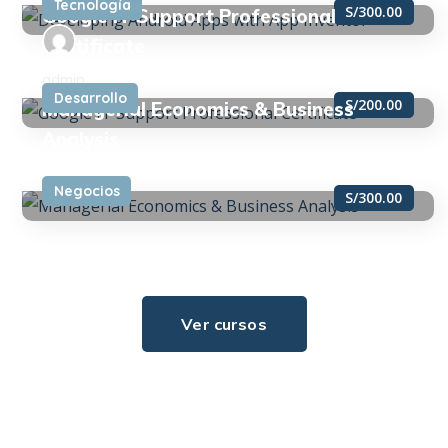
Tecnología
0
S/300.00
Google IT Support Professional
Certificate
admin
Desarrollo
0
S/200.00
Managerial Economics & Business
Analysis
Negocios
0
S/300.00
Ver cursos